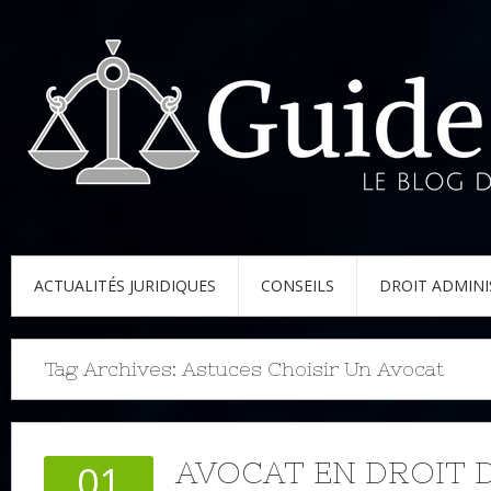
ACTUALITÉS JURIDIQUES
CONSEILS
DROIT ADMINI
Tag Archives:
Astuces Choisir Un Avocat
AVOCAT EN DROIT 
01