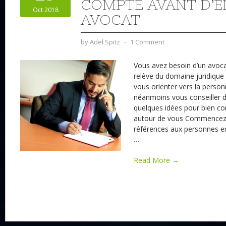
COMPTE AVANT D’
Oct 2018
AVOCAT
by
Adel Spitz
⋅
1 Comment
Vous avez besoin d’un avoca
relève du domaine juridique
vous orienter vers la perso
néanmoins vous conseiller da
quelques idées pour bien c
autour de vous Commencez
références aux personnes en
…
Read More →