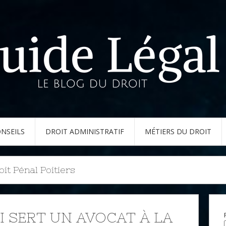
NSEILS
DROIT ADMINISTRATIF
MÉTIERS DU DROIT
it Pénal Poitiers
I SERT UN AVOCAT À LA