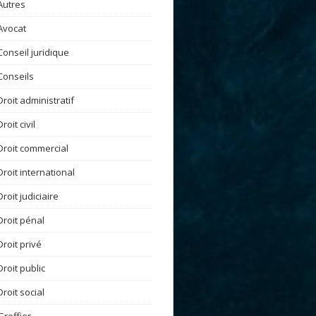
Autres
Avocat
Conseil juridique
Conseils
Droit administratif
Droit civil
Droit commercial
Droit international
Droit judiciaire
Droit pénal
Droit privé
Droit public
Droit social