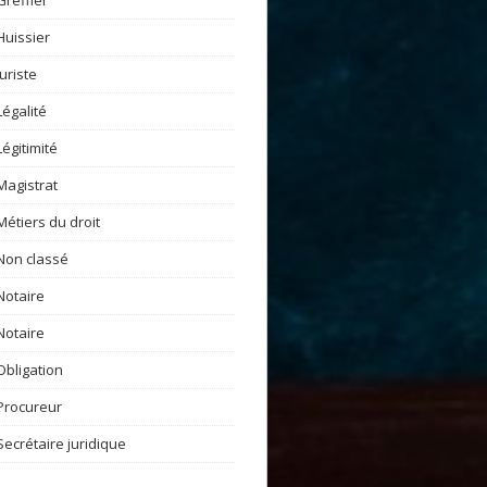
Greffier
Huissier
Juriste
Légalité
Légitimité
Magistrat
Métiers du droit
Non classé
Notaire
Notaire
Obligation
Procureur
Secrétaire juridique