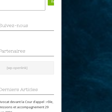
Rechercher
Suivez-nous
Partenaires
[wp-openlink]
Derniers Articles
Avocat devant la Cour d’appel : rôle,
missions et accompagnement
29