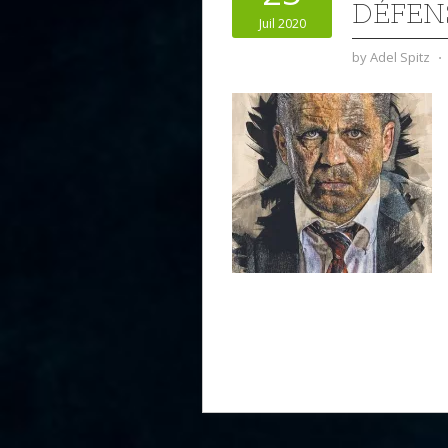
DÉFEN
Juil 2020
by
Adel Spitz
⋅