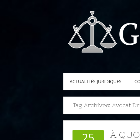
ACTUALITÉS JURIDIQUES
CO
Tag Archives:
Avocat Dro
À QUO
25