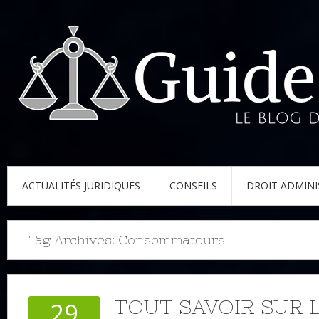
ACTUALITÉS JURIDIQUES
CONSEILS
DROIT ADMINI
Tag Archives:
Consommateurs
TOUT SAVOIR SUR L
29