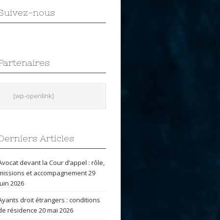
Suivez-nous
Partenaires
[wp-openlink]
Derniers Articles
Avocat devant la Cour d’appel : rôle,
missions et accompagnement
29
juin 2026
Ayants droit étrangers : conditions
de résidence
20 mai 2026