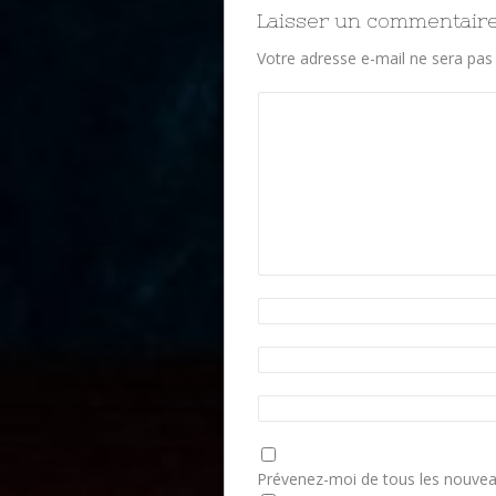
Laisser un commentair
Votre adresse e-mail ne sera pas 
Prévenez-moi de tous les nouvea