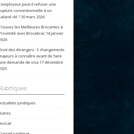
L’employeur peut-il refuser une
rupture conventionnelle à un
salarié clé ?
30 mars 2026
Trouvez les Meilleures Brocantes à
Proximité avec Brocabrac
14 janvier
2026
Droit des étrangers : 5 changements
majeurs à connaître avant de faire
une demande de visa
17 décembre
2025
Rubriques
Actualités juridiques
Autres
Avocat
Conseil juridique