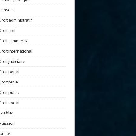
Conseils
Droit administratif
Droit civil
Droit commercial
Droit international
Droit judiciaire
Droit pénal
Droit privé
Droit public
Droit social
Greffier
Huissier
Juriste