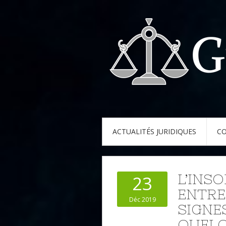
ACTUALITÉS JURIDIQUES
CO
L’INSO
23
ENTREP
Déc 2019
SIGNE
QUELQ