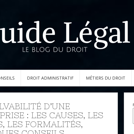
NSEILS
DROIT ADMINISTRATIF
MÉTIERS DU DROIT
LVABILITÉ D’UNE
RISE : LES CAUSES, LES
S, LES FORMALITÉS,
UES CONSEILS