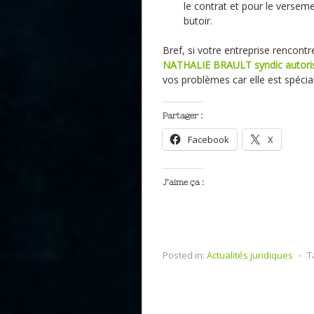
le contrat et pour le verseme
butoir.
Bref, si votre entreprise rencont
NATHALIE BRAULT syndic autorisé
vos problèmes car elle est spécia
Partager :
Facebook
X
J’aime ça :
Posted in:
Actualités juridiques
⋅
T