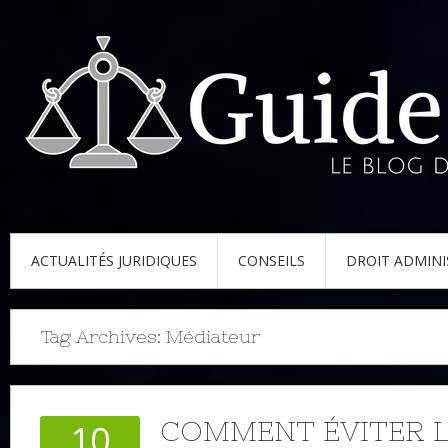
ACTUALITÉS JURIDIQUES
CONSEILS
DROIT ADMINI
Tag Archives:
Médiateur
COMMENT ÉVITER 
10