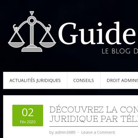
ACTUALITÉS JURIDIQUES
CONSEILS
DROIT ADMINI
DÉCOUVREZ LA CO
02
JURIDIQUE PAR TÉ
Fév 2020
by
admin3689
⋅
Leave a Comment