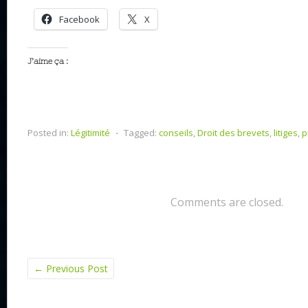
Facebook
X
J’aime ça :
Posted in:
Légitimité
⋅
Tagged:
conseils
,
Droit des brevets
,
litiges
,
p
Comments are closed.
←
Previous Post