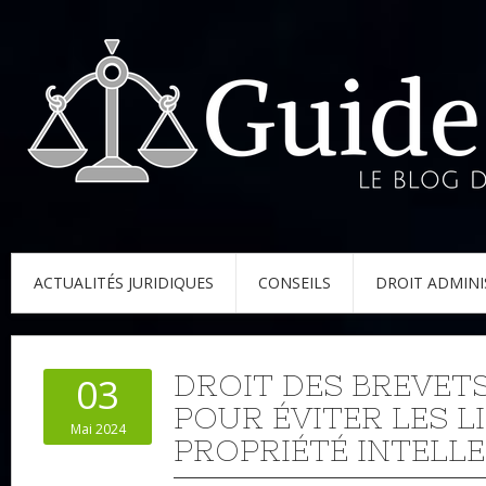
ACTUALITÉS JURIDIQUES
CONSEILS
DROIT ADMINI
DROIT DES BREVETS
03
POUR ÉVITER LES L
Mai 2024
PROPRIÉTÉ INTELLE