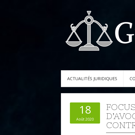
ACTUALITÉS JURIDIQUES
CO
FOCUS
18
D’AVO
Août 2020
CONT