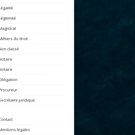
Légalité
Légitimité
Magistrat
Métiers du droit
Non classé
Notaire
Notaire
Obligation
Procureur
Secrétaire juridique
Contact
Mentions légales