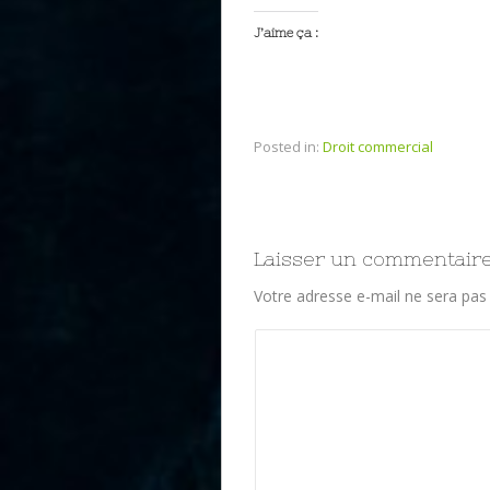
J’aime ça :
Posted in:
Droit commercial
Laisser un commentair
Votre adresse e-mail ne sera pas 