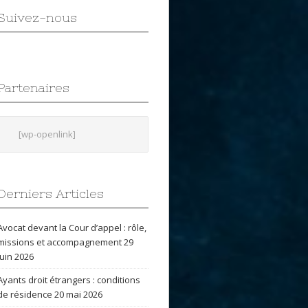
Suivez-nous
Partenaires
[wp-openlink]
Derniers Articles
Avocat devant la Cour d’appel : rôle,
missions et accompagnement
29
juin 2026
Ayants droit étrangers : conditions
de résidence
20 mai 2026