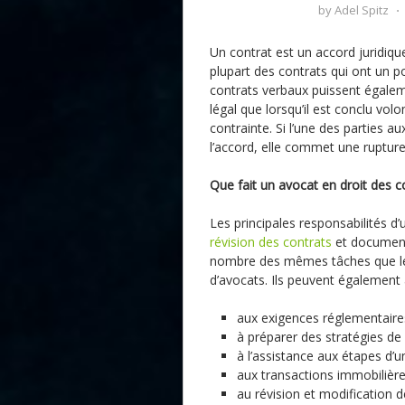
by
Adel Spitz
⋅
Un contrat est un accord juridiqu
plupart des contrats qui ont un po
contrats verbaux puissent égalem
légal que lorsqu’il est conclu vol
contrainte. Si l’une des parties 
l’accord, elle commet une rupture
Que fait un avocat en droit des c
Les principales responsabilités 
révision des contrats
et documents
nombre des mêmes tâches que les
d’avocats. Ils peuvent également a
aux exigences réglementaire
à préparer des stratégies de
à l’assistance aux étapes d’un
aux transactions immobilièr
au révision et modification