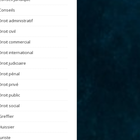
Conseils
Droit administratif
Droit civil
Droit commercial
Droit international
Droit judiciaire
Droit pénal
Droit privé
Droit public
Droit social
Greffier
Huissier
Juriste