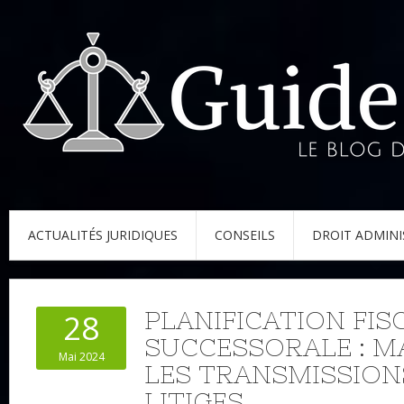
ACTUALITÉS JURIDIQUES
CONSEILS
DROIT ADMINI
PLANIFICATION FIS
28
SUCCESSORALE : M
Mai 2024
LES TRANSMISSION
LITIGES