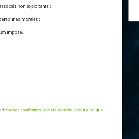
associés non exploitants ;
 personnes morales ;
imum imposé.
ed:
formes sociétaires
,
société agricole
,
statut juridique