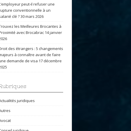
L’employeur peut-il refuser une
rupture conventionnelle à un
salarié clé ?
30 mars 2026
Trouvez les Meilleures Brocantes à
Proximité avec Brocabrac
14 janvier
2026
Droit des étrangers : 5 changements
majeurs à connaître avant de faire
une demande de visa
17 décembre
2025
Rubriques
Actualités juridiques
Autres
Avocat
Conseil juridique