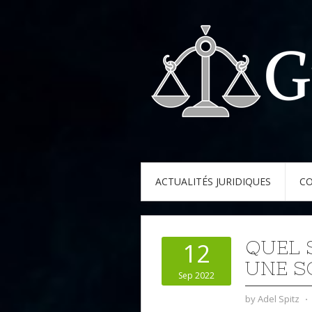
ACTUALITÉS JURIDIQUES
CO
QUEL 
12
UNE S
Sep 2022
by
Adel Spitz
⋅