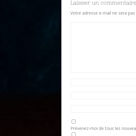
Laisser un commentair
Votre adresse e-mail ne sera pas 
Prévenez-moi de tous les nouvea