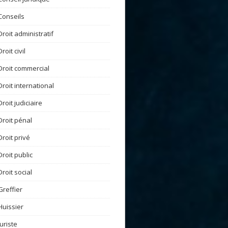
Conseils
Droit administratif
Droit civil
Droit commercial
Droit international
Droit judiciaire
Droit pénal
Droit privé
Droit public
Droit social
Greffier
Huissier
Juriste