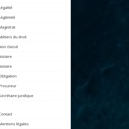
Légalité
Légitimité
Magistrat
Métiers du droit
Non classé
Notaire
Notaire
Obligation
Procureur
Secrétaire juridique
Contact
Mentions légales