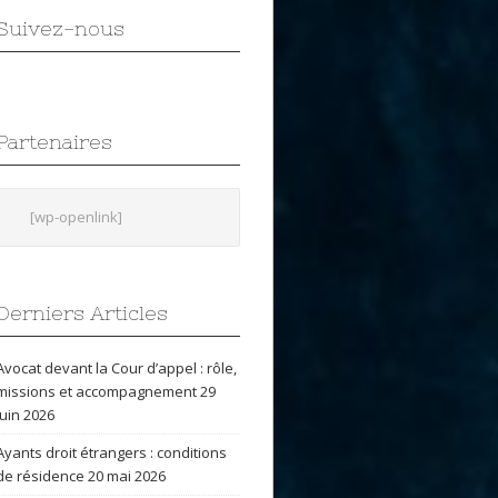
Suivez-nous
Partenaires
[wp-openlink]
Derniers Articles
Avocat devant la Cour d’appel : rôle,
missions et accompagnement
29
juin 2026
Ayants droit étrangers : conditions
de résidence
20 mai 2026