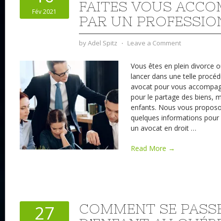
FAITES VOUS ACC
Fév 2021
PAR UN PROFESSIO
by
Adel Spitz
⋅
Leave a Comment
Vous êtes en plein divorce 
lancer dans une telle procédu
avocat pour vous accompagn
pour le partage des biens, m
enfants. Nous vous proposon
quelques informations pour
un avocat en droit
…
Read More →
COMMENT SE PASSE
27