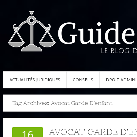
ACTUALITÉS JURIDIQUES
CONSEILS
DROIT ADMINI
Tag Archives:
Avocat Garde D’enfant
AVOCAT GARDE D’E
16