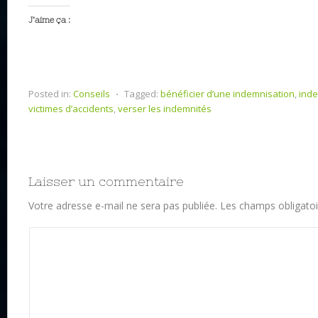
J’aime ça :
Posted in:
Conseils
⋅
Tagged:
bénéficier d’une indemnisation
,
inde
victimes d’accidents
,
verser les indemnités
Laisser un commentaire
Votre adresse e-mail ne sera pas publiée.
Les champs obligatoi