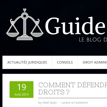
ACTUALITÉS JURIDIQUES
CONSEILS
DROIT ADMINI
COMMENT DÉFENDR
19
DROITS ?
Août 2019
by
Adel Spitz
⋅
Leave a Comment