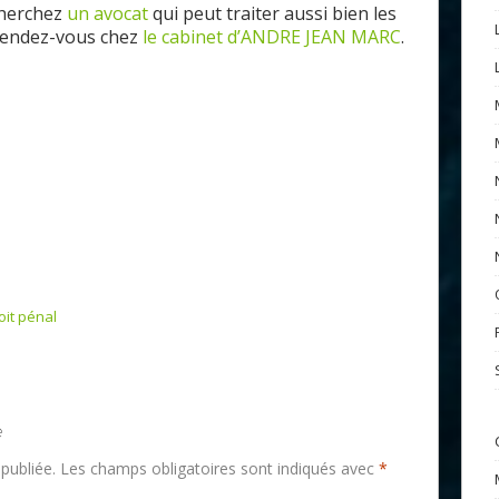
herchez
un avocat
qui peut traite
r
aussi bien
les
rendez-vous chez
le cabinet d’ANDRE JEAN MARC
.
oit pénal
e
publiée.
Les champs obligatoires sont indiqués avec
*