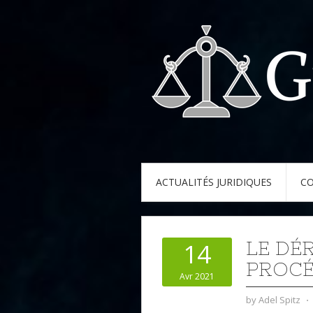
ACTUALITÉS JURIDIQUES
CO
LE DÉ
14
PROCÉ
Avr 2021
by
Adel Spitz
⋅