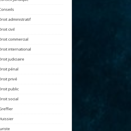
Conseils
Droit administratif
Droit civil
Droit commercial
Droit international
Droit judiciaire
Droit pénal
Droit privé
Droit public
Droit social
Greffier
Huissier
Juriste