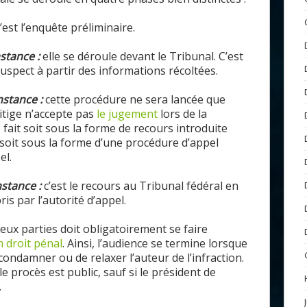
c’est l’enquête
préliminaire.
stance :
elle se déroule devant le Tribunal. C’est
suspect à partir des informations récoltées.
nstance :
cette procédure
ne sera lancée
que
litige n’accepte pas
le jugement
lors de la
 fait soit
sous
la forme de recours introduite
 soit
sous
la forme d’une procédure d’appel
el.
nstance :
c’est le recours au Tribunal fédéral
en
is par l’autorité d’appel.
eux parties doit obligatoirement se faire
n
droit pénal
.
Ainsi, l’
audience se termine lorsque
condamner ou de relaxer l’auteur de l’infraction.
 le procès est public, sauf si le président de
.