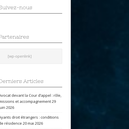
Suivez-nous
Partenaires
[wp-openlink]
Derniers Articles
Avocat devant la Cour d’appel : rôle,
missions et accompagnement
29
juin 2026
Ayants droit étrangers : conditions
de résidence
20 mai 2026