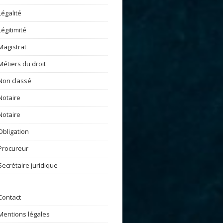
Légalité
Légitimité
Magistrat
Métiers du droit
Non classé
Notaire
Notaire
Obligation
Procureur
Secrétaire juridique
Contact
Mentions légales