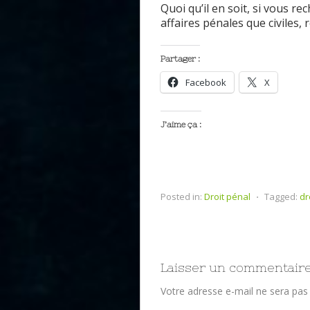
Quoi qu’il en soit
, si vous
re
c
affaire
s
pénale
s
que
civiles
,
Partager :
Facebook
X
J’aime ça :
Posted in:
Droit pénal
⋅
Tagged:
dr
Laisser un commentair
Votre adresse e-mail ne sera pas 