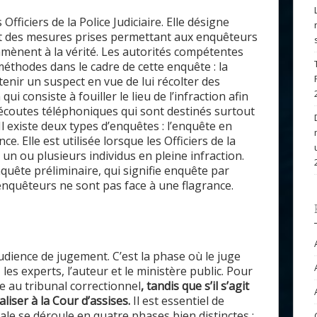
Officiers de la Police Judiciaire. Elle désigne
t des mesures prises permettant aux enquêteurs
amènent à la vérité. Les autorités compétentes
méthodes dans le cadre de cette enquête : la
tenir un suspect en vue de lui récolter des
qui consiste à fouiller le lieu de l’infraction afin
s écoutes téléphoniques qui sont destinés surtout
Il existe deux types d’enquêtes : l’enquête en
e. Elle est utilisée lorsque les Officiers de la
 un ou plusieurs individus en pleine infraction.
quête préliminaire, qui signifie enquête par
 enquêteurs ne sont pas face à une flagrance.
audience d
e
jugement. C’est la phase où le juge
, les experts,
l’auteur
et le ministère public.
Pour
le au tribunal correctionnel
,
tandis que
s’
il s’
agit
aliser à la Cour d’assises.
I
l
est essentiel de
ale se déroule en
quatre p
hases bien
distinct
e
s
: