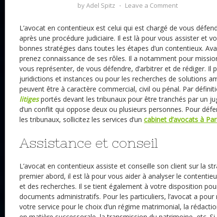
by
Adel Spitz
⋅
Leave a Comment
L’avocat en contentieux est celui qui est chargé de vous défen
après une procédure judiciaire. Il est là pour vous assister et vo
bonnes stratégies dans toutes les étapes d’un contentieux. Ava
prenez connaissance de ses rôles. Il a notamment pour mission
vous représenter, de vous défendre, d’arbitrer et de rédiger. Il 
juridictions et instances ou pour les recherches de solutions a
peuvent être à caractère commercial, civil ou pénal. Par définit
litiges
portés devant les tribunaux pour être tranchés par un juge.
d’un conflit qui oppose deux ou plusieurs personnes. Pour défe
les tribunaux, sollicitez les services d’un
cabinet d’avocats à Par
Assistance et conseil
L’avocat en contentieux assiste et conseille son client sur la st
premier abord, il est là pour vous aider à analyser le contentie
et des recherches. Il se tient également à votre disposition pou
documents administratifs. Pour les particuliers, l’avocat a pour rô
votre service pour le choix d’un régime matrimonial, la rédactio
en matière successorale, la transmission du patrimoine, etc. Si