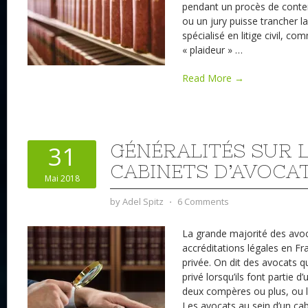
pendant un procès de content
ou un jury puisse trancher l
spécialisé en litige civil, 
« plaideur »
…
Read More →
GÉNÉRALITÉS SUR 
31
CABINETS D’AVOCAT
Mai 2018
by
Adel Spitz
⋅
6 Comments
La grande majorité des avoca
accréditations légales en Fra
privée. On dit des avocats qu’
privé lorsqu’ils font partie 
deux compères ou plus, ou lo
Les avocats au sein d’un cab