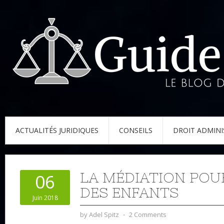
ACTUALITÉS JURIDIQUES
CONSEILS
DROIT ADMINI
LA MÉDIATION POU
06
DES ENFANTS
Juin 2018
by
Adel Spitz
⋅
2 Comments