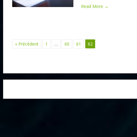
Read More →
« Précédent
1
…
60
61
62