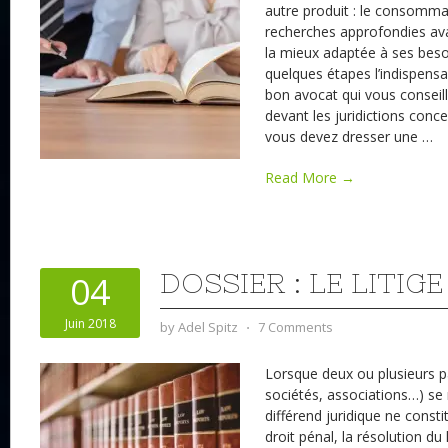
autre produit : le consomma
recherches approfondies ava
la mieux adaptée à ses bes
quelques étapes l’indispensab
bon avocat qui vous conseil
devant les juridictions con
vous devez dresser une
…
Read More →
DOSSIER : LE LITIGE
04
Juin 2018
by
Adel Spitz
⋅
7 Comments
Lorsque deux ou plusieurs par
sociétés, associations…) se
différend juridique ne consti
droit pénal, la résolution du 