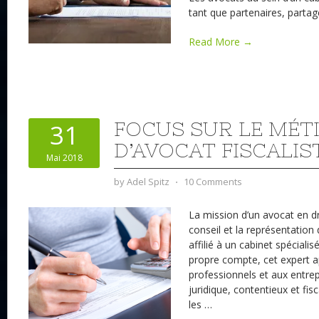
tant que partenaires, partag
Read More →
FOCUS SUR LE MÉT
31
D’AVOCAT FISCALIS
Mai 2018
by
Adel Spitz
⋅
10 Comments
La mission d’un avocat en dro
conseil et la représentation d
affilié à un cabinet spécialis
propre compte, cet expert a
professionnels et aux entre
juridique, contentieux et fisc
les
…