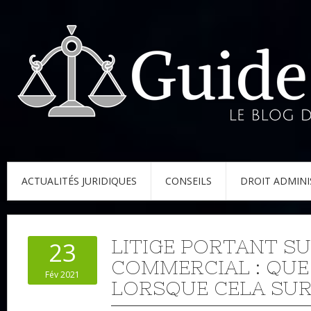
ACTUALITÉS JURIDIQUES
CONSEILS
DROIT ADMINI
LITIGE PORTANT SU
23
COMMERCIAL : QUE
Fév 2021
LORSQUE CELA SUR