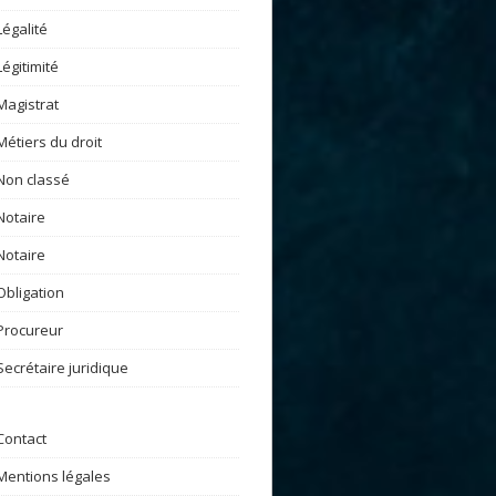
Légalité
Légitimité
Magistrat
Métiers du droit
Non classé
Notaire
Notaire
Obligation
Procureur
Secrétaire juridique
Contact
Mentions légales