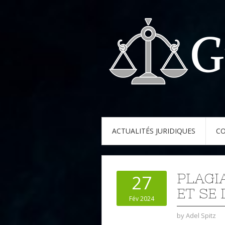
ACTUALITÉS JURIDIQUES
CO
PLAGI
27
ET SE
Fév 2024
by
Adel Spitz