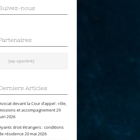
Suivez-nous
Partenaires
[wp-openlink]
Derniers Articles
Avocat devant la Cour d’appel : rôle,
missions et accompagnement
29
juin 2026
Ayants droit étrangers : conditions
de résidence
20 mai 2026