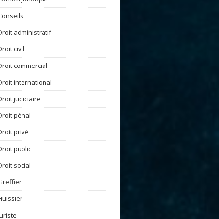
Conseils
Droit administratif
Droit civil
Droit commercial
Droit international
Droit judiciaire
Droit pénal
Droit privé
Droit public
Droit social
Greffier
Huissier
Juriste