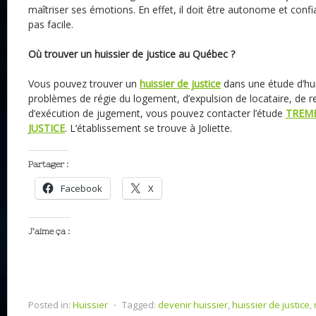
maîtriser ses émotions. En effet, il doit être autonome et confia
pas facile.
Où trouver un huissier de justice au Québec ?
Vous pouvez trouver un
huissier de justice
dans une étude d’huis
problèmes de régie du logement, d’expulsion de locataire, de
d’exécution de jugement, vous pouvez contacter l’étude
TREMB
JUSTICE
. L’établissement se trouve à Joliette.
Partager :
Facebook
X
J’aime ça :
Posted in:
Huissier
⋅
Tagged:
devenir huissier
,
huissier de justice
,