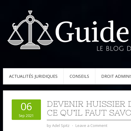
ACTUALITÉS JURIDIQUES
CONSEILS
DROIT ADMINI
DEVENIR HUISSIER D
06
CE QU’IL FAUT SAVO
Sep 2021
by
Adel Spitz
⋅
Leave a Comment