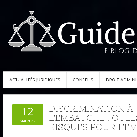
ACTUALITÉS JURIDIQUES
CONSEILS
DROIT ADMINI
DISCRIMINATION À
12
L’EMBAUCHE : QUEL
Mai 2022
RISQUES POUR L’E