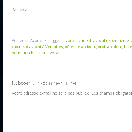
J’aime ça :
Posted in:
Avocat
⋅
Tagged:
avocat accident
,
avocat expérimenté
,
cabinet d'avocat à Versailles
,
défense accident
,
droit accident
,
fair
pourquoi choisir un avocat
Laisser un commentaire
Votre adresse e-mail ne sera pas publiée.
Les champs obligatoi