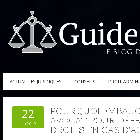
ACTUALITÉS JURIDIQUES
CONSEILS
DROIT ADMINI
POURQUOI EMBAUC
22
AVOCAT POUR DÉF
Jan 2019
DROITS EN CAS D’A