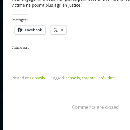
victime ne pourra plus agir en justice.
Partager :
Facebook
X
J’aime ça :
Posted in:
Conseils
⋅
Tagged:
conseils
,
corporel
,
préjudice
Comments are closed.