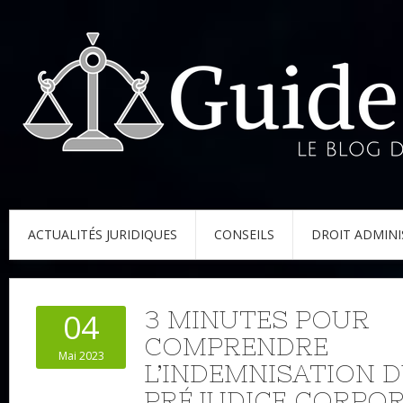
ACTUALITÉS JURIDIQUES
CONSEILS
DROIT ADMINI
3 MINUTES POUR
04
COMPRENDRE
Mai 2023
L’INDEMNISATION 
PRÉJUDICE CORPO