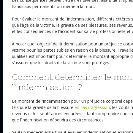
Les conséquences peuvent être très diverses, allant de simples
handicaps permanents ou même à la mort.
Pour évaluer le montant de l’indemnisation, différents critères 
que l’âge de la victime, la gravité de ses blessures, ses reven
et les conséquences de l’accident sur sa vie professionnelle et 
À noter que l’objectif de l’indemnisation pour un préjudice cor
victime pour les pertes subies en raison de la blessure. Travail
qualifiés est important pour déterminer le montant approprié d
s’assurer que les droits de la victime sont protégés.
Comment déterminer le mon
l’indemnisation ?
Le montant de l’indemnisation pour un préjudice corporel dépen
tels que la gravité de la blessure
en cas d’agression
, les coûts 
revenus et les souffrances endurées. Il faut comprendre que c
que l’indemnisation dépendra des circonstances.
Seul un médecin expert peut évaluer l’indemnisation et examiner