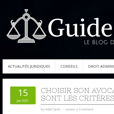
ACTUALITÉS JURIDIQUES
CONSEILS
DROIT ADMINI
CHOISIR SON AVOCA
15
SONT LES CRITÈRES
Jan 2021
by
Adel Spitz
⋅
Leave a Comment