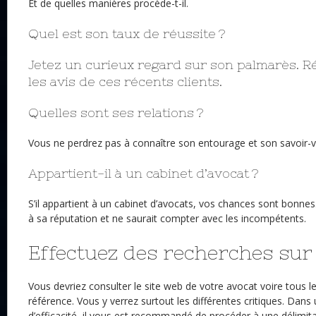
Et de quelles manières procède-t-il.
Quel est son taux de réussite ?
Jetez un curieux regard sur son palmarès. Ré
les avis de ces récents clients.
Quelles sont ses relations ?
Vous ne perdrez pas à connaître son entourage et son savoir-vi
Appartient-il à un cabinet d’avocat ?
S’il appartient à un cabinet d’avocats, vos chances sont bonnes
à sa réputation et ne saurait compter avec les incompétents.
Effectuez des recherches sur
Vous devriez consulter le site web de votre avocat voire tous le
référence. Vous y verrez surtout les différentes critiques. Dans
d’efficacité, il vous est recommandé de procéder à une délimita