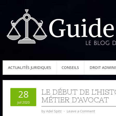
ACTUALITÉS JURIDIQUES
CONSEILS
DROIT ADMINI
LE DÉBUT DE L’HIS
28
MÉTIER D’AVOCAT
Juil 2020
by
Adel Spitz
⋅
Leave a Comment