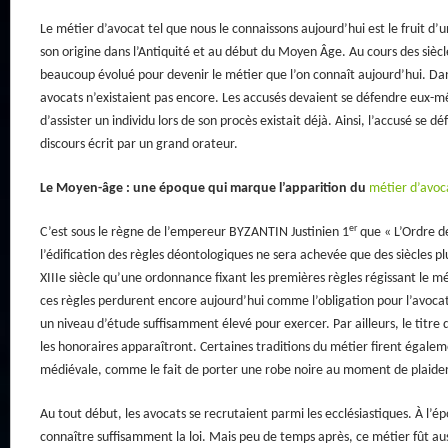
Le métier d’avocat tel que nous le connaissons aujourd’hui est le fruit d’u
son origine dans l’Antiquité et au début du Moyen Âge. Au cours des siècl
beaucoup évolué pour devenir le métier que l’on connaît aujourd’hui. Dan
avocats n’existaient pas encore. Les accusés devaient se défendre eux-
d’assister un individu lors de son procès existait déjà. Ainsi, l’accusé se d
discours écrit par un grand orateur.
Le Moyen-âge : une époque qui marque l’apparition du
métier d’avoc
er
C’est sous le règne de l’empereur BYZANTIN Justinien 1
que « L’Ordre de
l’édification des règles déontologiques ne sera achevée que des siècles plu
XIIIe siècle qu’une ordonnance fixant les premières règles régissant le mé
ces règles perdurent encore aujourd’hui comme l’obligation pour l’avocat
un niveau d’étude suffisamment élevé pour exercer. Par ailleurs, le titre 
les honoraires apparaîtront. Certaines traditions du métier firent égalem
médiévale, comme le fait de porter une robe noire au moment de plaider
Au tout début, les avocats se recrutaient parmi les ecclésiastiques. À l’épo
connaître suffisamment la loi. Mais peu de temps après, ce métier fût aus